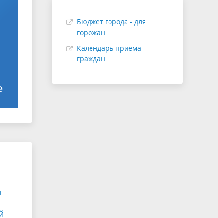
Бюджет города - для
горожан
Календарь приема
граждан
е
я
й