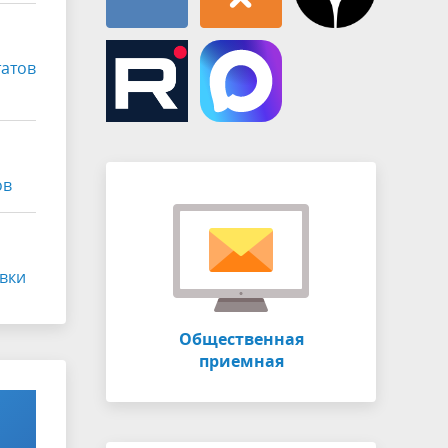
татов
ов
авки
Общественная
приемная