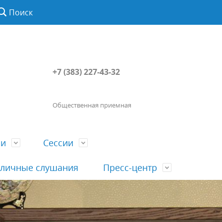
Поиск
+7 (383) 227-43-32
Общественная приемная
ии
Сессии
личные слушания
Пресс-центр
История
Порядок посещения сессии
Сведения о доходах, расходах, об
Наша "Прямая линия"
вета
гражданами
имуществе, обязательствах