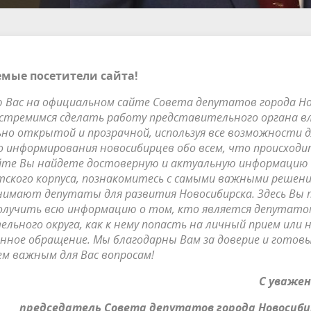
мые посетители сайта!
Вас на офици­аль­ном сай­те Со­ве­та де­пу­та­тов го­ро­да Но
 стре­мимся сде­лать ра­бо­ту пред­ста­ви­тель­но­го ор­га­на в
­но от­кры­той и проз­рач­ной, ис­поль­зуя все воз­мож­нос­ти 
о ин­фор­ми­ро­ва­ния но­во­си­бир­цев обо всем, что про­ис­хо­д
ай­те Вы най­де­те дос­то­вер­ную и ак­ту­аль­ную ин­фор­ма­цию
­ско­го кор­пу­са, поз­на­ко­ми­тесь с са­мы­ми важ­ны­ми ре­ше­ни
ни­ма­ют де­пу­та­ты для раз­ви­тия Но­во­си­бирс­ка. Здесь Вы
­лу­чить всю ин­фор­ма­цию о том, кто яв­ля­ет­ся де­пу­та­то
тель­но­го ок­ру­га, как к не­му по­па­сть на лич­ный при­ем или н
­ное об­ра­ще­ние. Мы бла­го­дар­ны Вам за до­ве­рие и го­то­в
сем важ­ным для Вас воп­ро­сам!
С уважен
председатель Совета депутатов города Новосиби