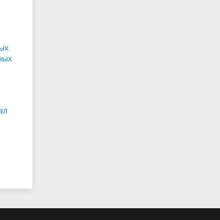
ых
ных
ал