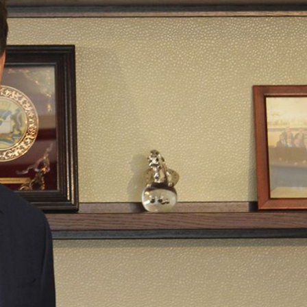
Муниципальная служба
имущественного характера
тивных
Объявления
Советом
Информационные материалы
ств