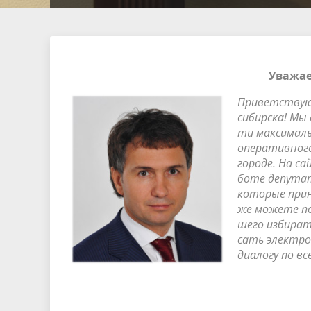
Уважае
При­вет­ствую 
си­бирс­ка! Мы
ти мак­си­маль
опе­ра­тив­но­г
го­ро­де. На с
бо­те де­пу­тат
ко­то­рые при­
же мо­же­те по
ше­го из­би­ра­
сать элект­рон
диа­ло­гу по в