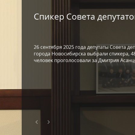
Избирательные округа
Контакты
Структур
депутат
Отчет о работе
Спикер Совета депутато
Информа
Комиссия по вопросам
Обратная
муниципальной службы
фактах 
26 сентября 2025 года депутаты Совета де
города Новосибирска выбрали спикера, 48
человек проголосовали за Дмитрия Асанц