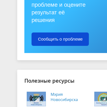
проблеме и оцените
результат её
решения
Сообщить о проблеме
Полезные ресурсы
Мэрия
Новосибирска