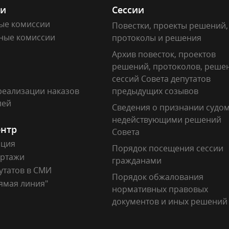
ии
Сессии
ые комиссии
Повестки, проекты решений,
ные комиссии
протоколы и решения
Архив повесток, проектов
решений, протоколов, реше
сессий Совета депутатов
реализации наказов
предыдущих созывов
лей
Сведения о признании судо
недействующими решений
ентр
Совета
ация
Порядок посещения сессии
ртажи
гражданами
утатов в СМИ
Порядок обжалования
ямая линия"
нормативных правовых
документов и иных решений