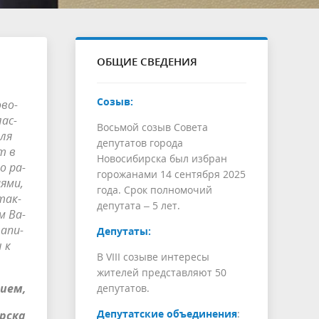
ОБЩИЕ СВЕДЕНИЯ
Созыв:
­во­
лас­
Восьмой созыв Совета
для
депутатов города
ит в
Новосибирска был избран
 о ра­
горожанами 14 сентября 2025
­ями,
года. Срок полномочий
 так­
депутата – 5 лет.
м Ва­
а­пи­
Депутаты:
ы к
В VIII созыве интересы
жителей представляют 50
ием,
депутатов.
Депутатские объединения
:
рска