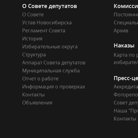
О Совете депутатов
Комисс
О Совете
Постоянн
Устав Новосибирска
Специаль
Регламент Совета
Архив
История
Наказы
Избирательные округа
Структура
Карта по 
избирате
Аппарат Совета депутатов
Муниципальная служба
Пресс-ц
Отчет о работе
Информация о проверках
Аккредит
Контакты
Фоторепо
Объявления
Совет деп
Наша "Пр
Контакты