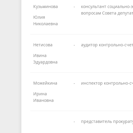
Кузьминова
-
консультант социально-
вопросам Совета депута
Юлия
Николаевна
Нетисова
-
аудитор контрольно-сче
Ивина
Эдуардовна
Можейкина
-
инспектор контрольно-с
Ирина
Ивановна
-
представитель прокурат