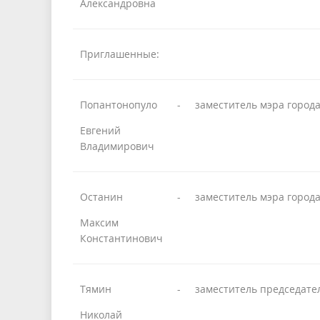
Александровна
Приглашенные:
Попантонопуло
-
заместитель мэра город
Евгений
Владимирович
Останин
-
заместитель мэра город
Максим
Константинович
Тямин
-
заместитель председате
Николай