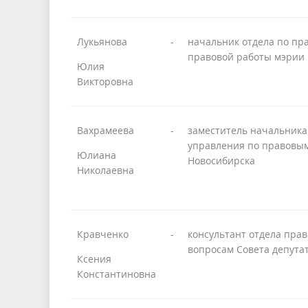
Лукьянова
-
начальник отдела по пр
правовой работы мэрии 
Юлия
Викторовна
Вахрамеева
-
заместитель начальника
управления по правовым
Юлиана
Новосибирска
Николаевна
Кравченко
-
консультант отдела пра
вопросам Совета депута
Ксения
Константиновна