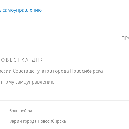
у самоуправлению
ПР
 О В Е С Т К А Д Н Я
ссии Совета депутатов города Новосибирска
стному самоуправлению
большой зал
мэрии города Новосибирска