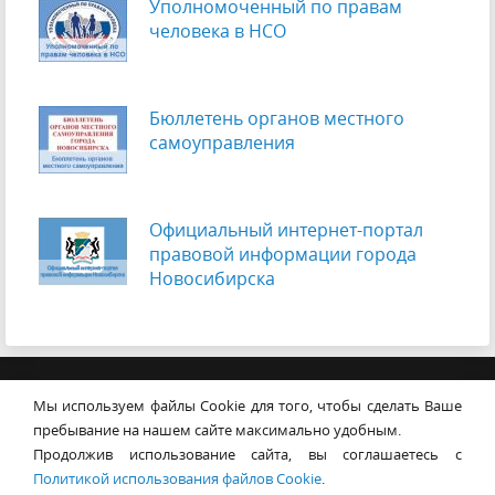
Уполномоченный по правам
человека в НСО
Бюллетень органов местного
самоуправления
Официальный интернет-портал
правовой информации города
Новосибирска
© Совет депутатов города
Мы используем файлы Cookie для того, чтобы сделать Ваше
Новосибирска
Контакты
Карта сайта
пребывание на нашем сайте максимально удобным.
Продолжив использование сайта, вы соглашаетесь с
630099, г. Новосибирск, Красный
Политикой использования файлов Cookie
.
проспект, 34