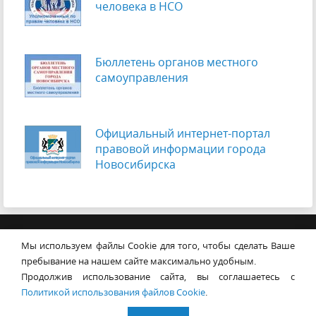
человека в НСО
Бюллетень органов местного
самоуправления
Официальный интернет-портал
правовой информации города
Новосибирска
© Совет депутатов города
Мы используем файлы Cookie для того, чтобы сделать Ваше
Новосибирска
Контакты
Карта сайта
пребывание на нашем сайте максимально удобным.
Продолжив использование сайта, вы соглашаетесь с
630099, г. Новосибирск, Красный
Политикой использования файлов Cookie
.
проспект, 34
+7 (383) 227-43-32