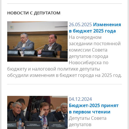
НОВОСТИ С ДЕПУТАТОМ
26.05.2025
Изменения
в бюджет 2025 года
На очередном
заседании постоянной
комиссии Совета
депутатов города
Новосибирска по
бюджету и налоговой политике депутаты
обсудили изменения в бюджет города на 2025 год.
04.12.2024
Бюджет-2025 принят
в первом чтении
Депутаты Совета
депутатов